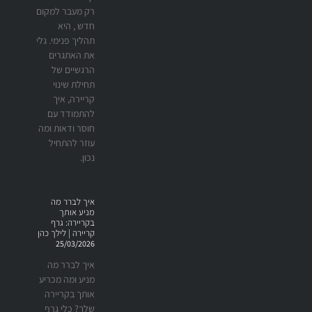
רק מעבר למקום
חדש , היא
תהליך פנימי. גלי
את האתגרים
הרגשיים של
תחילת שינוי
קריירה, איך
להתמודד עם
חוסר ודאות ומה
עוזר להתחיל
נכון.
איך לברר מה
מניע אותך
בקריירה: גרף
קריירה | לילך כהן
25/03/2026
איך לברר מה
מניע ומה מכריע
אותך בקריירה
שלך? כלי גרף