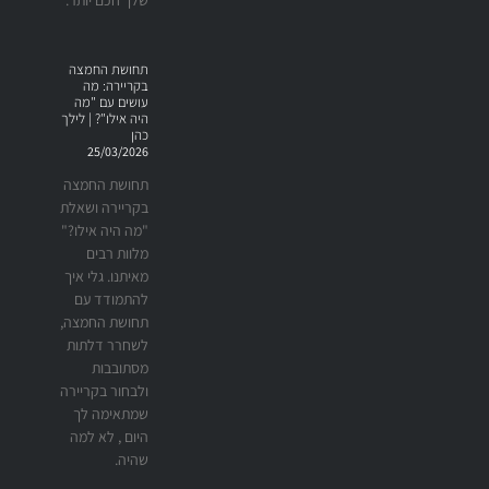
תחושת החמצה
בקריירה: מה
עושים עם "מה
היה אילו"? | לילך
כהן
25/03/2026
תחושת החמצה
בקריירה ושאלת
"מה היה אילו?"
מלוות רבים
מאיתנו. גלי איך
להתמודד עם
תחושת החמצה,
לשחרר דלתות
מסתובבות
ולבחור בקריירה
שמתאימה לך
היום , לא למה
שהיה.