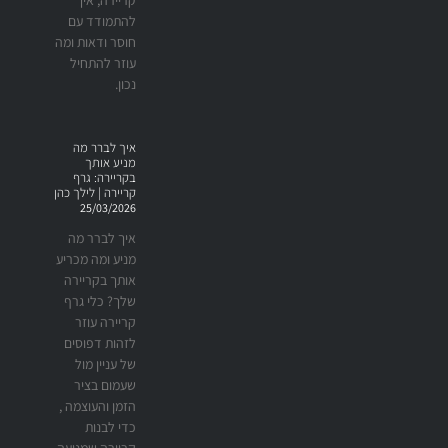
להתמודד עם
חוסר ודאות ומה
עוזר להתחיל
נכון.
איך לברר מה
מניע אותך
בקריירה: גרף
קריירה | לילך כהן
25/03/2026
איך לברר מה
מניע ומה מכריע
אותך בקריירה
שלך? כלי גרף
קריירה עוזר
לזהות דפוסים
של עניין מול
שעמום בציר
הזמן והעוצמה ,
כדי לבנות
קריירה שמניעה